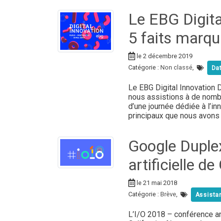
Le EBG Digit
5 faits marqu
le 2 décembre 2019
Catégorie :
Non classé
,
Da
Le EBG Digital Innovation
nous assistions à de nomb
d’une journée dédiée à l’i
principaux que nous avons 
Google Duplex,
artificielle d
le 21 mai 2018
Catégorie :
Brève
,
Assista
L’I/O 2018 – conférence an