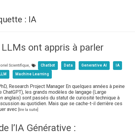
quette : IA
LLMs ont appris à parler
oriel Scientifique
,
Chatbot
Data
Generative AI
IA
LLM
Machine Learning
, Research Project Manager En quelques années à peine
de ChatGPT), les grands modèles de langage (Large
anglais) sont passés du statut de curiosité technique à
cussion au quotidien. Mais que se cache-t-il derrière ces
uer avec
[lire la suite]
e l’IA Générative :