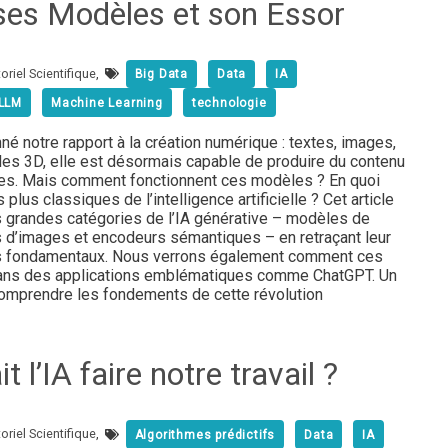
es Modèles et son Essor
oriel Scientifique
,
Big Data
Data
IA
LLM
Machine Learning
technologie
nné notre rapport à la création numérique : textes, images,
s 3D, elle est désormais capable de produire du contenu
es. Mais comment fonctionnent ces modèles ? En quoi
plus classiques de l’intelligence artificielle ? Cet article
is grandes catégories de l’IA générative – modèles de
 d’images et encodeurs sémantiques – en retraçant leur
pes fondamentaux. Nous verrons également comment ces
ns des applications emblématiques comme ChatGPT. Un
omprendre les fondements de cette révolution
it l’IA faire notre travail ?
oriel Scientifique
,
Algorithmes prédictifs
Data
IA