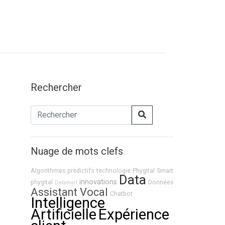
Rechercher
Nuage de mots clefs
Algorithmes prédictifs
technologie
Phygital
Smart
Data
innovations
phygital
Données
Datamart
Assistant Vocal
Chatbot
Intelligence
Artificielle
Expérience