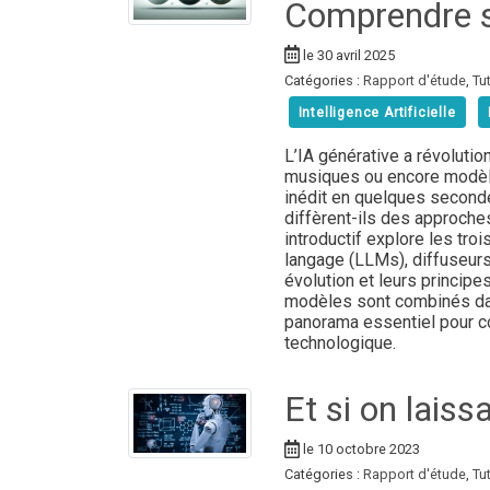
Comprendre s
le 30 avril 2025
Catégories :
Rapport d'étude
,
Tut
Intelligence Artificielle
L’IA générative a révolutio
musiques ou encore modèle
inédit en quelques second
diffèrent-ils des approches 
introductif explore les tro
langage (LLMs), diffuseurs
évolution et leurs princi
modèles sont combinés da
panorama essentiel pour c
technologique.
Et si on laissa
le 10 octobre 2023
Catégories :
Rapport d'étude
,
Tut