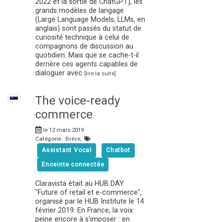
2022 et la sortie de ChatGPT), les
grands modèles de langage
(Large Language Models, LLMs, en
anglais) sont passés du statut de
curiosité technique à celui de
compagnons de discussion au
quotidien. Mais que se cache-t-il
derrière ces agents capables de
dialoguer avec
[lire la suite]
The voice-ready
commerce
le 12 mars 2019
Catégorie :
Brève
,
Assistant Vocal
Chatbot
Enceinte connectée
Claravista était au HUB DAY
"Future of retail et e-commerce",
organisé par le HUB Institute le 14
février 2019. En France, la voix
peine encore à s’imposer : en