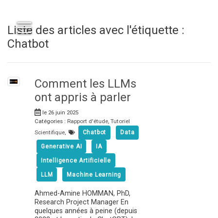
Liste des articles avec l'étiquette :
Chatbot
Comment les LLMs
ont appris à parler
le 26 juin 2025
Catégories :
Rapport d'étude
,
Tutoriel
Scientifique
,
Chatbot
Data
Generative AI
IA
Intelligence Artificielle
LLM
Machine Learning
Ahmed-Amine HOMMAN, PhD,
Research Project Manager En
quelques années à peine (depuis