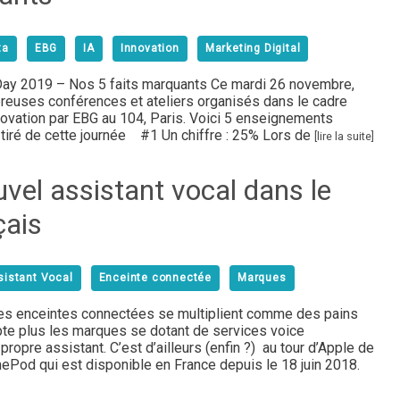
ta
EBG
IA
Innovation
Marketing Digital
 Day 2019 – Nos 5 faits marquants Ce mardi 26 novembre,
reuses conférences et ateliers organisés dans le cadre
nnovation par EBG au 104, Paris. Voici 5 enseignements
tiré de cette journée #1 Un chiffre : 25% Lors de
[lire la suite]
vel assistant vocal dans le
çais
sistant Vocal
Enceinte connectée
Marques
les enceintes connectées se multiplient comme des pains
te plus les marques se dotant de services voice
propre assistant. C’est d’ailleurs (enfin ?) au tour d’Apple de
mePod qui est disponible en France depuis le 18 juin 2018.