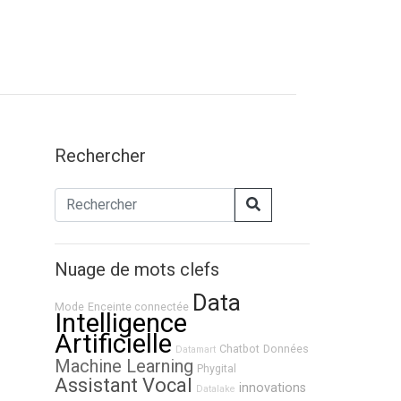
Rechercher
Nuage de mots clefs
Data
Mode
Enceinte connectée
Intelligence
Artificielle
Chatbot
Données
Datamart
Machine Learning
Phygital
Assistant Vocal
innovations
Datalake