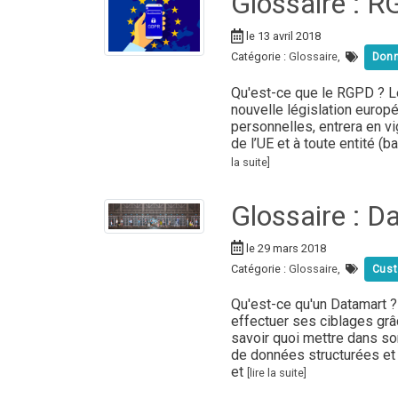
Glossaire : 
le 13 avril 2018
Catégorie :
Glossaire
,
Don
Qu'est-ce que le RGPD ? L
nouvelle législation europ
personnelles, entrera en v
de l’UE et à toute entité 
la suite]
Glossaire : D
le 29 mars 2018
Catégorie :
Glossaire
,
Cust
Qu'est-ce qu'un Datamart 
effectuer ses ciblages grâ
savoir quoi mettre dans so
de données structurées et 
et
[lire la suite]