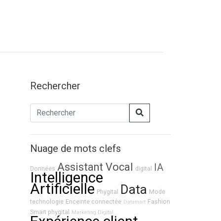
Rechercher
Nuage de mots clefs
Assistant Vocal
IA
Données
digital
Intelligence
Artificielle
Data
Phygital
Mode
technologie
Enceinte connectée
Fashion
Datamart
Smart phygital
Marketing Digital