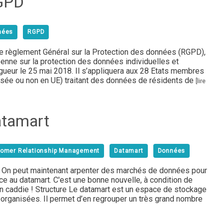
RGPD
nées
RGPD
e règlement Général sur la Protection des données (RGPD),
éenne sur la protection des données individuelles et
igueur le 25 mai 2018. Il s’appliquera aux 28 Etats membres
(basée ou non en UE) traitant des données de résidents de
[lire
atamart
omer Relationship Management
Datamart
Données
? On peut maintenant arpenter des marchés de données pour
ce au datamart. C'est une bonne nouvelle, à condition de
n caddie ! Structure Le datamart est un espace de stockage
organisées. Il permet d’en regrouper un très grand nombre