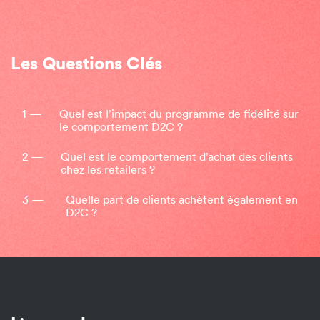
Les Questions Clés
1 —
Quel est l’impact du programme de fidélité sur
le comportement D2C ?
2 —
Quel est le comportement d’achat des clients
chez les retailers ?
3 —
Quelle part de clients achètent également en
D2C ?